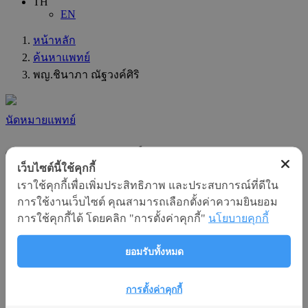
TH
EN
หน้าหลัก
ค้นหาแพทย์
พญ.ชินาภา ณัฐวงค์ศิริ
นัดหมายแพทย์
พญ.ชินาภา ณัฐวงค์ศิริ
เว็บไซต์นี้ใช้คุกกี้
เราใช้คุกกี้เพื่อเพิ่มประสิทธิภาพ และประสบการณ์ที่ดีใน
แผนก
การใช้งานเว็บไซต์ คุณสามารถเลือกตั้งค่าความยินยอม
:
การใช้คุกกี้ได้ โดยคลิก "การตั้งค่าคุกกี้"
นโยบายคุกกี้
สูตินรีเวช
ความชำนาญทางสาขา
ยอมรับทั้งหมด
:
สูติศาสตร์และนรีเวชวิทยา ( Obstetrics and Gynaecology )
ความชำนาญเฉพาะทาง
การตั้งค่าคุกกี้
: