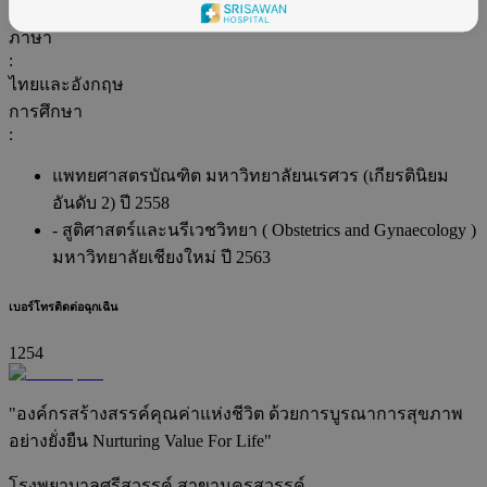
สูติศาสตร์และนรีเวชวิทยา ( Obstetrics and Gynaecology )
ภาษา
:
ไทยและอังกฤษ
การศึกษา
:
แพทยศาสตรบัณฑิต มหาวิทยาลัยนเรศวร (เกียรตินิยม
อันดับ 2) ปี 2558
- สูติศาสตร์และนรีเวชวิทยา ( Obstetrics and Gynaecology )
มหาวิทยาลัยเชียงใหม่ ปี 2563
เบอร์โทรติดต่อฉุกเฉิน
1254
"องค์กรสร้างสรรค์คุณค่าแห่งชีวิต ด้วยการบูรณาการสุขภาพ
อย่างยั่งยืน Nurturing Value For Life"
โรงพยาบาลศรีสวรรค์ สาขานครสวรรค์