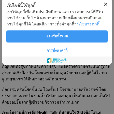
เว็บไซต์นี้ใช้คุกกี้
เราใช้คุกกี้เพื่อเพิ่มประสิทธิภาพ และประสบการณ์ที่ดีใน
การใช้งานเว็บไซต์ คุณสามารถเลือกตั้งค่าความยินยอม
โรงพยาบาลศรีสวรรค์ จัดกิจกรรม “The Harmony of
การใช้คุกกี้ได้ โดยคลิก "การตั้งค่าคุกกี้"
นโยบายคุกกี้
Hormones & Handcraft”
ยอมรับทั้งหมด
เน้นแนวคิดสุขภาพสมดุลจากภายใน สู่ชีวิตที่ยืนยาวอย่างยั่งยืน
เมื่อวันที่ 15 มิถุนายน 2568 โรงพยาบาลศรีสวรรค์ นครสวรรค์
การตั้งค่าคุกกี้
ร่วมกับ The Longevist จัดกิจกรรมพิเศษ “The Harmony of
Hormones & Handcraft” ภายใต้แนวคิด “เพราะความสมดุล คือ
กุญแจแห่งสุขภาพและความสุข” เพื่อสร้างความตระหนักรู้ด้าน
สุขภาพเชิงป้องกัน โดยเฉพาะในกลุ่มวัยทอง และผู้ที่ใส่ใจการ
ดูแลสุขภาพให้ยืนยาวอย่างมีคุณภาพ
กิจกรรมครั้งนี้จัดขึ้น ณ โถงชั้น 1 โรงพยาบาลศรีสวรรค์ โดย
บรรยากาศภายในงานเป็นไปอย่างอบอุ่น เป็นกันเอง และเต็มไป
ด้วยรอยยิ้มจากผู้เข้าร่วมกิจกรรมจำนวนมาก
ภายในงานมีการจัด
Health Talk
ที่น่าสนใจ 2 หัวข้อ ได้แก่