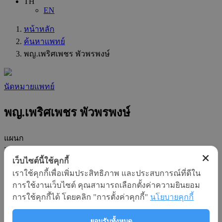
TH
EN
หน้าหลัก
ค้นหาแพทย์
พญ.เพริศเพชร พัวพรพงษ์
นัดหมายแพทย์
พญ.เพริศเพชร พัวพรพงษ์
แผนก
:
อายุรกรรม
เว็บไซต์นี้ใช้คุกกี้
ความชำนาญทางสาขา
เราใช้คุกกี้เพื่อเพิ่มประสิทธิภาพ และประสบการณ์ที่ดีใน
:
การใช้งานเว็บไซต์ คุณสามารถเลือกตั้งค่าความยินยอม
อายุรศาสตร์ ( Internal Medicine )
การใช้คุกกี้ได้ โดยคลิก "การตั้งค่าคุกกี้"
นโยบายคุกกี้
ความชำนาญเฉพาะทาง
:
ยอมรับทั้งหมด