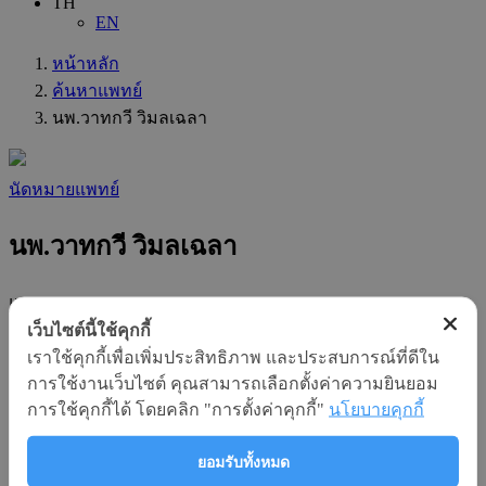
TH
EN
หน้าหลัก
ค้นหาแพทย์
นพ.วาทกวี วิมลเฉลา
นัดหมายแพทย์
นพ.วาทกวี วิมลเฉลา
แผนก
:
เว็บไซต์นี้ใช้คุกกี้
ทางเดินอาหารและตับ
เราใช้คุกกี้เพื่อเพิ่มประสิทธิภาพ และประสบการณ์ที่ดีใน
ความชำนาญทางสาขา
การใช้งานเว็บไซต์ คุณสามารถเลือกตั้งค่าความยินยอม
:
การใช้คุกกี้ได้ โดยคลิก "การตั้งค่าคุกกี้"
นโยบายคุกกี้
อายุรศาสตร์ ( Internal Medicine )
ความชำนาญเฉพาะทาง
ยอมรับทั้งหมด
: