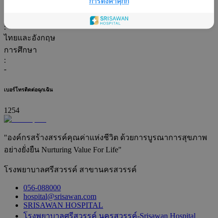
การตั้งค่าคุกกี้
ศัลยกรรมและการผ่าตัด
ภาษา
:
ไทยและอังกฤษ
การศึกษา
:
-
เบอร์โทรติดต่อฉุกเฉิน
1254
"องค์กรสร้างสรรค์คุณค่าแห่งชีวิต ด้วยการบูรณาการสุขภาพ
อย่างยั่งยืน Nurturing Value For Life"
โรงพยาบาลศรีสวรรค์ สาขานครสวรรค์
056-088000
hospital@srisawan.com
SRISAWAN HOSPITAL
โรงพยาบาลศรีสวรรค์ นครสวรรค์-Srisawan Hospital