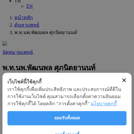
TH
EN
หน้าหลัก
ค้นหาแพทย์
พ.ท.นพ.พัฒนพล ศุภนิตยานนท์
นัดหมายแพทย์
พ.ท.นพ.พัฒนพล ศุภนิตยานนท์
เว็บไซต์นี้ใช้คุกกี้
แผนก
เราใช้คุกกี้เพื่อเพิ่มประสิทธิภาพ และประสบการณ์ที่ดีใน
:
ศัลยกรรม
การใช้งานเว็บไซต์ คุณสามารถเลือกตั้งค่าความยินยอม
การใช้คุกกี้ได้ โดยคลิก "การตั้งค่าคุกกี้"
นโยบายคุกกี้
ความชำนาญทางสาขา
:
ศัลยศาสตร์
ยอมรับทั้งหมด
ความชำนาญเฉพาะทาง
: