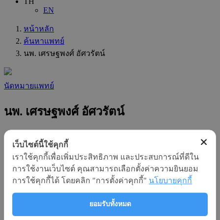
TH
EN
หน้าหลัก
ค้นหาแพทย์
นพ. เศรษฐพงศ์ อัศวรัตน์
นัดหมายแพทย์
นพ. เศรษฐพงศ์ อัศวรัตน์
แผนก
เว็บไซต์นี้ใช้คุกกี้
:
เราใช้คุกกี้เพื่อเพิ่มประสิทธิภาพ และประสบการณ์ที่ดีใน
หัวใจและหลอดเลือด
การใช้งานเว็บไซต์ คุณสามารถเลือกตั้งค่าความยินยอม
ความชำนาญทางสาขา
การใช้คุกกี้ได้ โดยคลิก "การตั้งค่าคุกกี้"
นโยบายคุกกี้
:
อายุรศาสตร์โรคหัวใจ ( Cardiology )
ความชำนาญเฉพาะทาง
ยอมรับทั้งหมด
: