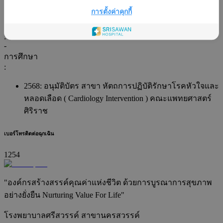
อนุมัติบัตร สาขา หัตถการปฏิบัติรักษาโรคหัวใจและหลอดเลือด
การตั้งค่าคุกกี้
( Cardiology Intervention )
ภาษา
:
-
การศึกษา
:
2568: อนุมัติบัตร สาขา หัตถการปฏิบัติรักษาโรคหัวใจและ
หลอดเลือด ( Cardiology Intervention ) คณะแพทยศาสตร์
ศิริราช
เบอร์โทรติดต่อฉุกเฉิน
1254
"องค์กรสร้างสรรค์คุณค่าแห่งชีวิต ด้วยการบูรณาการสุขภาพ
อย่างยั่งยืน Nurturing Value For Life"
โรงพยาบาลศรีสวรรค์ สาขานครสวรรค์