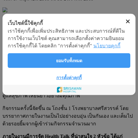
เว็บไซต์นี้ใช้คุกกี้
โรงพยาบาลศรีสวรรค์ จัดกิจกรรม “The Harmony of
เราใช้คุกกี้เพื่อเพิ่มประสิทธิภาพ และประสบการณ์ที่ดีใน
Hormones & Handcraft”
การใช้งานเว็บไซต์ คุณสามารถเลือกตั้งค่าความยินยอม
เน้นแนวคิดสุขภาพสมดุลจากภายใน สู่ชีวิตที่ยืนยาวอย่างยั่งยืน
การใช้คุกกี้ได้ โดยคลิก "การตั้งค่าคุกกี้"
นโยบายคุกกี้
เมื่อวันที่ 15 มิถุนายน 2568 โรงพยาบาลศรีสวรรค์ นครสวรรค์
ยอมรับทั้งหมด
ร่วมกับ The Longevist จัดกิจกรรมพิเศษ “The Harmony of
Hormones & Handcraft” ภายใต้แนวคิด “เพราะความสมดุล คือ
การตั้งค่าคุกกี้
กุญแจแห่งสุขภาพและความสุข” เพื่อสร้างความตระหนักรู้ด้าน
สุขภาพเชิงป้องกัน โดยเฉพาะในกลุ่มวัยทอง และผู้ที่ใส่ใจการ
ดูแลสุขภาพให้ยืนยาวอย่างมีคุณภาพ
กิจกรรมครั้งนี้จัดขึ้น ณ โถงชั้น 1 โรงพยาบาลศรีสวรรค์ โดย
บรรยากาศภายในงานเป็นไปอย่างอบอุ่น เป็นกันเอง และเต็มไป
ด้วยรอยยิ้มจากผู้เข้าร่วมกิจกรรมจำนวนมาก
ภายในงานมีการจัด
Health Talk
ที่น่าสนใจ 2 หัวข้อ ได้แก่