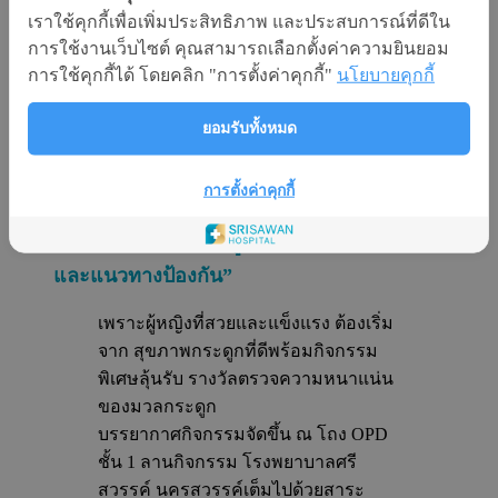
เราใช้คุกกี้เพื่อเพิ่มประสิทธิภาพ และประสบการณ์ที่ดีใน
เนื่องในโอกาส
วันสตรีสากล 2569
โรงพยาบาลศรี
การใช้งานเว็บไซต์ คุณสามารถเลือกตั้งค่าความยินยอม
สวรรค์ นครสวรรค์ จัดกิจกรรมให้ความรู้ด้าน
การใช้คุกกี้ได้ โดยคลิก "การตั้งค่าคุกกี้"
นโยบายคุกกี้
สุขภาพสำหรับผู้หญิง
เพื่อเสริมสร้างความแข็งแรงจากภายในสู่ภายนอก
ยอมรับทั้งหมด
ภายในงานได้รับเกียรติจาก
รศ.พญ.ดร. ปิยอร นำ
ไพศาล แพทย์เฉพาะทางศัลยกรรมกระดูกและข้อ
การตั้งค่าคุกกี้
มาบรรยายให้ความรู้ในหัวข้อ
“การตรวจมวลกระดูกเพื่อประเมินความเสี่ยง
และแนวทางป้องกัน”
เพราะผู้หญิงที่สวยและแข็งแรง ต้องเริ่ม
จาก สุขภาพกระดูกที่ดี
พร้อมกิจกรรม
พิเศษลุ้นรับ รางวัลตรวจความหนาแน่น
ของมวลกระดูก
บรรยากาศกิจกรรมจัดขึ้น ณ โถง OPD
ชั้น 1
ลานกิจกรรม โรงพยาบาลศรี
สวรรค์ นครสวรรค์
เต็มไปด้วยสาระ