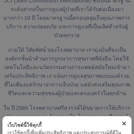
JCI (Joint Commission International) ซึ่งเป็นมาตรฐาน
ระดับสากลในการดูแลผู้ป่วยที่เราได้รับต่อเนื่องมา
มากกว่า 10 ปี โดยมาตรฐานนี้ครอบคลุมถึงคุณภาพการ
บริการ ความปลอดภัย และการดูแลที่เป็นเลิศสำหรับผู้
ป่วยทุกราย
ภายใต้ วิสัยทัศน์ ของโรงพยาบาล เรามุ่งมั่นที่จะเป็น
องค์กรชั้นนำด้านการบูรณาการสุขภาพที่ยั่งยืน โดยใช้
เทคโนโลยีและนวัตกรรมทางการแพทย์สมัยใหม่เข้ามา
เสริมประสิทธิภาพ เราเน้นการดูแลสุขภาพแบบองค์รวม
ที่ไม่เพียงแค่รักษาอาการเจ็บป่วย แต่ยังส่งเสริมคุณภาพ
ชีวิตและความสุขของผู้ป่วยและครอบครัวในทุกด้าน
ใน ปี 2565 โรงพยาบาลศรีสวรรค์ได้ขยายการให้บริการ
สู่กรุงเทพมหานคร ด้วยการเปิด โรงพยาบาลศรีสวรรค์
ราชพฤกษ์ ซึ่งตั้งอยู่บนถนนราชพฤกษ์ โรงพยาบาลแห่งนี้
เว็บไซต์นี้ใช้คุกกี้
เราใช้คุกกี้เพื่อเพิ่มประสิทธิภาพ และประสบการณ์ที่ดีใน