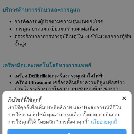
บ
ริการด้านการรักษาและการดูแล
การคัดกรองผู้ป่วยตามความรุนแรงของโรค
การดูแลบาดแผล เย็บแผล ทำแผลต่อเนื่อง
ตรวจรักษาอาการทางอุบัติเหตุ ใน 24 ชั่วโมงแรกการกู้ชีพ
ขั้นสูง
เครื่องมือและเทคโนโลยีทางการแพทย์
เครื่อง
Defibrillator
เครื่องกระตุกหัวใจไฟฟ้า
เครื่อง
Ultrasound
เครื่องคลื่นเสียงความถี่สูง เพื่อสร้าง
ภาพโครงสร้างภายในร่างกาย เช่นช่องท้อง ช่องอก
เครื่อง
EKG
(Electrocardiogram)
เครื่องตรวจับและบันทีก
เว็บไซต์นี้ใช้คุกกี้
คลื่นไฟฟ้าหัวใจ เพื่อประเมินการทำงานของหัวใจ
เราใช้คุกกี้เพื่อเพิ่มประสิทธิภาพ และประสบการณ์ที่ดีใน
เครื่อง
Vein Finder
อุปกรณ์เลเซอร์ตรวจหาหลอดเลือดดำ
เป็นอุปกรณ์ที่ช่วยอำนวยความสะดวกในการเจาะเลือด
การใช้งานเว็บไซต์ คุณสามารถเลือกตั้งค่าความยินยอม
ในผู้ป่วยเด็ก ผู้สูงอายุ หรือผู้มีเส้นเลือดหายาก
การใช้คุกกี้ได้ โดยคลิก "การตั้งค่าคุกกี้"
นโยบายคุกกี้
แพ็กเกจและโปรโมชั่น