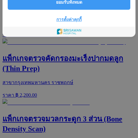
ยอมรับทั้งหมด
แพ็กเกจและโปรโมชั่น
การตั้งค่าคุกกี้
+
แพ็กเกจและโปรโมชั่นทั้งหมด
แพ็กเกจตรวจคัดกรองมะเร็งปากมดลูก
(Thin Prep)
สาขากรุงเทพมหานคร ราชพฤกษ์
ราคา ฿
2,200.00
แพ็กเกจตรวจมวลกระดูก 3 ส่วน (Bone
Density Scan)