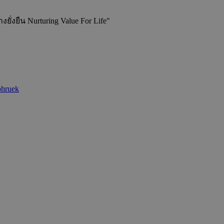
่งยืน Nurturing Value For Life"
phruek