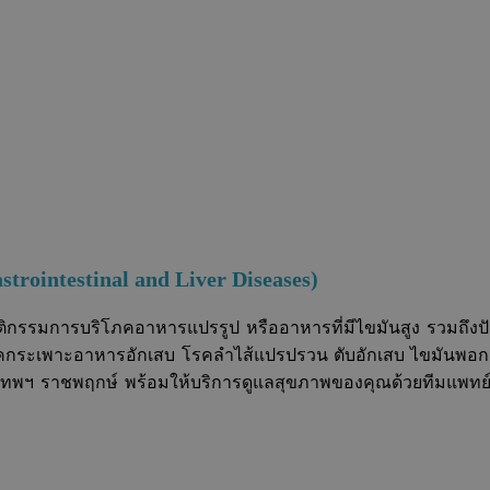
trointestinal and Liver Diseases
)
ล พฤติกรรมการบริโภคอาหารแปรรูป หรืออาหารที่มีไขมันสูง รวมถึ
คกระเพาะอาหารอักเสบ โรคลำไส้แปรปรวน ตับอักเสบ ไขมันพอกตั
ทพฯ ราชพฤกษ์ พร้อมให้บริการดูแลสุขภาพของคุณด้วยทีมแพทย์เ