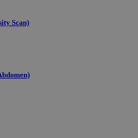
ity Scan)
 Abdomen)