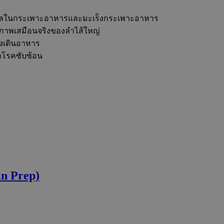
ุของแผลในกระเพาะอาหารและมะเร็งกระเพาะอาหาร
ด้ภาพเสมือนจริงของลำไส้ใหญ่
างเดินอาหาร
ษาโรคซับซ้อน
n Prep)