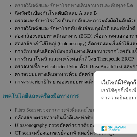
ตรวจวินิจฉัยและรักษาโรคทางเดินอาหารและตับทุกชนิด
ฉีดวัคซีนป้องกันโรคตับอักเสบ A และ B
ตรวจและรักษาโรคไขมันพอกตับและภาวะพังผืดในตับด้วย F
ตรวจวินิจฉัยและรักษาโรคตับ ตับอ่อน ถุงน้ำดี และท่อน้ำดี
ส่องกล้องระบบทางเดินอาหาร (EGD) เพื่อตรวจหลอดอาหา
ส่องกล้องลำไส้ใหญ่ (Colonoscopy) คัดกรองมะเร็งลำไส้แ
การรักษาเส้นเลือดโป่งพองในทางเดินอาหารจากโรคตับแข็งด้
การรักษาโรคนิ่วและมะเร็งท่อน้ำดีโดย Therapeutic ERCP
ตรวจหาเชื้อ Helicobacter Pylori ด้วย Urea Breath Test และ
ตรวจระบบทางเดินอาหารด้วย อัลตร้าซาวด์และเอกซเรย์คอมพิ
การตรวจพยาธิวิทยาของระบบทางเดินอาหารเพื่อตรวจหาเซ
เว็บไซต์นี้ใช้คุกกี้
เราใช้คุกกี้เพื่
เทคโนโลยีและเครื่องมือทางการ
ค่าความยินยอมการ
Fibro Scan ตรวจหาภาวะพังผืดและไขมันสะสมในตับ
กล้องส่องตรวจทางเดินน้ำดีและท่อตับอ่อน
Ultrasonography ตรวจอัลตร้าซาวด์ช่องท้อง
CT scan เครื่องเอกซเรย์คอมพิวเตอร์ความเร็วสูง