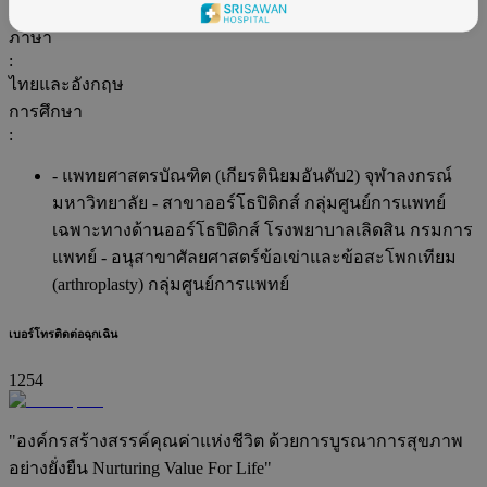
สาขาศัลยศาสตร์ข้อเข่าและสะโพกเทียม
ภาษา
:
ไทยและอังกฤษ
การศึกษา
:
- แพทยศาสตรบัณฑิต (เกียรตินิยมอันดับ2) จุฬาลงกรณ์
มหาวิทยาลัย - สาขาออร์โธปิดิกส์ กลุ่มศูนย์การแพทย์
เฉพาะทางด้านออร์โธปิดิกส์ โรงพยาบาลเลิดสิน กรมการ
แพทย์ - อนุสาขาศัลยศาสตร์ข้อเข่าและข้อสะโพกเทียม
(arthroplasty) กลุ่มศูนย์การแพทย์
เบอร์โทรติดต่อฉุกเฉิน
1254
"องค์กรสร้างสรรค์คุณค่าแห่งชีวิต ด้วยการบูรณาการสุขภาพ
อย่างยั่งยืน Nurturing Value For Life"