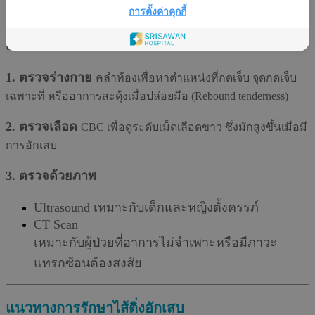
การตรวจวินิจฉัย
การตั้งค่าคุกกี้
แพทย์จะทำการประเมินดังต่อไปนี้:
1. ตรวจร่างกาย
คลำท้องเพื่อหาตำแหน่งที่กดเจ็บ จุดกดเจ็บ
เฉพาะที่ หรืออาการสะดุ้งเมื่อปล่อยมือ (Rebound tenderness)
2. ตรวจเลือด
CBC เพื่อดูระดับเม็ดเลือดขาว ซึ่งมักสูงขึ้นเมื่อมี
การอักเสบ
3. ตรวจด้วยภาพ
Ultrasound เหมาะกับเด็กและหญิงตั้งครรภ์
CT Scan
เหมาะกับผู้ป่วยที่อาการไม่จำเพาะหรือมีภาวะ
แทรกซ้อนต้องสงสัย
แนวทางการรักษาไส้ติ่งอักเสบ