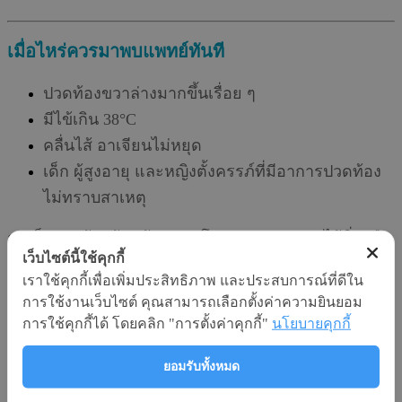
เมื่อไหร่ควรมาพบแพทย์ทันที
ปวดท้องขวาล่างมากขึ้นเรื่อย ๆ
มีไข้เกิน 38°C
คลื่นไส้ อาเจียนไม่หยุด
เด็ก ผู้สูงอายุ และหญิงตั้งครรภ์ที่มีอาการปวดท้อง
ไม่ทราบสาเหตุ
กดเจ็บตรงท้องน้อยข้างขวา โดยเฉพาะตรงจุดไส้ติ่งหรือ
เว็บไซต์นี้ใช้คุกกี้
จุดแม็กเบอร์เนย์ ถ้าใช้มือค่อยๆ กดตรงนั้นบริเวณลึกๆ
เราใช้คุกกี้เพื่อเพิ่มประสิทธิภาพ และประสบการณ์ที่ดีใน
แล้วปล่อยมือทันทีให้ผนังหน้าท้องกระเด้งกลับ ผู้ป่วยจะ
การใช้งานเว็บไซต์ คุณสามารถเลือกตั้งค่าความยินยอม
รู้สึกเจ็บมาก เรียกว่าอาการกดปล่อยแล้วเจ็บ (Rebound
การใช้คุกกี้ได้ โดยคลิก "การตั้งค่าคุกกี้"
นโยบายคุกกี้
Tenderness) ถ้าไส้ติ่งแตกจะมีอาการปวดเจ็บทั่วบริเวณ
ท้องน้อย ท้องแข็ง อาจคลำได้ก้อน และไข้สูง
ยอมรับทั้งหมด