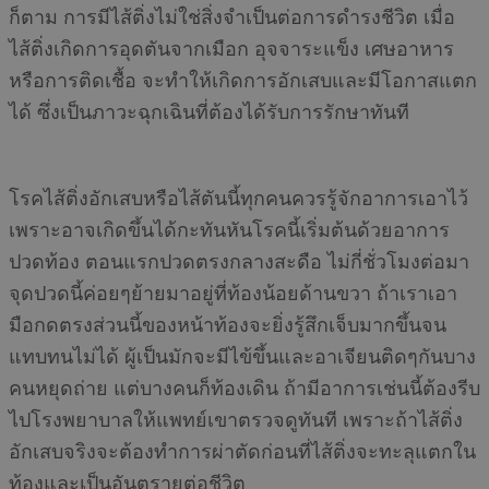
ก็ตาม การมีไส้ติ่งไม่ใช่สิ่งจำเป็นต่อการดำรงชีวิต เมื่อ
ไส้ติ่งเกิดการอุดตันจากเมือก อุจจาระแข็ง เศษอาหาร
หรือการติดเชื้อ จะทำให้เกิดการอักเสบและมีโอกาสแตก
ได้ ซึ่งเป็นภาวะฉุกเฉินที่ต้องได้รับการรักษาทันที
โรคไส้ติ่งอักเสบหรือไส้ตันนี้ทุกคนควรรู้จักอาการเอาไว้
เพราะอาจเกิดขึ้นได้กะทันหันโรคนี้เริ่มต้นด้วยอาการ
ปวดท้อง ตอนแรกปวดตรงกลางสะดือ ไม่กี่ชั่วโมงต่อมา
จุดปวดนี้ค่อยๆย้ายมาอยู่ที่ท้องน้อยด้านขวา ถ้าเราเอา
มือกดตรงส่วนนี้ของหน้าท้องจะยิ่งรู้สึกเจ็บมากขึ้นจน
แทบทนไม่ได้ ผู้เป็นมักจะมีไข้ขึ้นและอาเจียนติดๆกันบาง
คนหยุดถ่าย แต่บางคนก็ท้องเดิน ถ้ามีอาการเช่นนี้ต้องรีบ
ไปโรงพยาบาลให้แพทย์เขาตรวจดูทันที เพราะถ้าไส้ติ่ง
อักเสบจริงจะต้องทำการผ่าตัดก่อนที่ไส้ติ่งจะทะลุแตกใน
ท้องและเป็นอันตรายต่อชีวิต