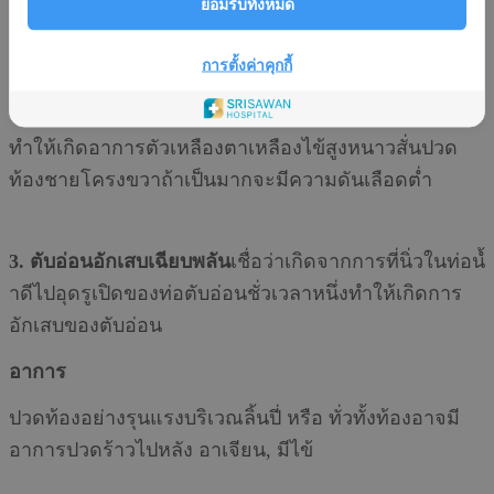
ยอมรับทั้งหมด
2. นิ่วในท่อนํ้าดี
อาจหลุดมาจากถุงนํ้าดีมาอุดตันในท่อนํ้า
ดีหรือเกิดบริเวณท่อนํ้าดีเอง
การตั้งค่าคุกกี้
อาการ
ทำให้เกิดอาการตัวเหลืองตาเหลืองไข้สูงหนาวสั่นปวด
ท้องชายโครงขวาถ้าเป็นมากจะมีความดันเลือดตํ่า
3. ตับอ่อนอักเสบเฉียบพลัน
เชื่อว่าเกิดจากการที่นิ่วในท่อนํ้
าดีไปอุดรูเปิดของท่อตับอ่อนชั่วเวลาหนึ่งทำให้เกิดการ
อักเสบของตับอ่อน
อาการ
ปวดท้องอย่างรุนแรงบริเวณลิ้นปี่ หรือ ทั่วทั้งท้องอาจมี
อาการปวดร้าวไปหลัง อาเจียน, มีไข้