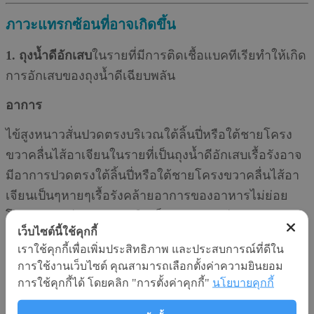
ภาวะแทรกซ้อนที่อาจเกิดขึ้น
1. ถุงนํ้าดีอักเสบ
ในรายที่มีการติดเชื้อแบคทีเรียทำให้เกิด
การอักเสบของถุงนํ้าดีเฉียบพลัน
อาการ
ไข้สูงหนาวสั่นปวดตรงบริเวณใต้ลิ้นปี่หรือใต้ชายโครง
ขวาคลื่นไส้อาเจียนในรายที่เป็นถุงน้ำดีอักเสบเรื้อรังอาจ
มีอาการปวดตรงใต้ลิ้นปี่หรือใต้ชายโครงขวาคลื่นไส้อา
เจียนเป็นๆหายๆเรื้อรังคล้ายอาการของอาหารไม่ย่อย
โดยมากจะมีอาการปวดบิดเป็นพักๆแบบเดียวกับอาการ
เว็บไซต์นี้ใช้คุกกี้
ปวดของนิ่วในถุงน้ำดีการตรวจร่างกายมักไม่พบความผิด
เราใช้คุกกี้เพื่อเพิ่มประสิทธิภาพ และประสบการณ์ที่ดีใน
ปกติชัดเจนยกเว้นในบางรายอาจมีอาการกดเจ็บตรงใต้
การใช้งานเว็บไซต์ คุณสามารถเลือกตั้งค่าความยินยอม
ชายโครงขวาเล็กน้อย
การใช้คุกกี้ได้ โดยคลิก "การตั้งค่าคุกกี้"
นโยบายคุกกี้