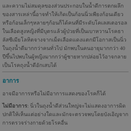
และความไม่สมดุลของส่วนประกอบในนํ้าดีการตกผลึก
ของสารเหล่านี้อาจทำให้เกิดเป็นก้อนนิ่วเพียงก้อนเดียว
หรือก้อนเล็กๆหลายๆก้อนก็ได้คนที่มีระดับโคเลสเตอรอล
ในเลือดสูงหญิงที่มีบุตรแล้วผู้ป่วยที่เป็นเบาหวานโรคธา
ลัสซีเมียโลหิตจางจากเม็ดเลือดแดงแตกมีโอกาสเป็นนิ่ว
ในถุงน้ำดีมากกว่าคนทั่วไป มักพบในคนอายุมากกว่า 40
ปีขึ้นไปพบในผู้หญิงมากกว่าผู้ชายหากปล่อยไว้อาจกลาย
เป็นโรคถุงนํ้าดีอักเสบได้
อาการ
อาจมีอาการหรือไม่มีอาการแสดงของโรคก็ได้
ไม่มีอาการ
: นิ่วในถุงนํ้าดีส่วนใหญ่จะไม่แสดงอาการผิด
ปกติให้เห็นแต่อย่างใดและมักจะตรวจพบโดยบังเอิญจาก
การตรวจร่างกายด้วยโรคอื่น