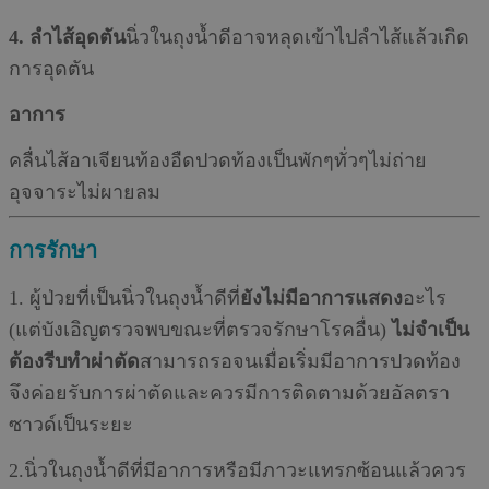
4. ลำไส้อุดตัน
นิ่วในถุงนํ้าดีอาจหลุดเข้าไปลำไส้แล้วเกิด
การอุดตัน
อาการ
คลื่นไส้อาเจียนท้องอืดปวดท้องเป็นพักๆทั่วๆไม่ถ่าย
อุจจาระไม่ผายลม
การรักษา
1. ผู้ป่วยที่เป็นนิ่วในถุงนํ้าดีที่
ยังไม่มีอาการแสดง
อะไร
(แต่บังเอิญตรวจพบขณะที่ตรวจรักษาโรคอื่น)
ไม่จำเป็น
ต้องรีบทำผ่าตัด
สามารถรอจนเมื่อเริ่มมีอาการปวดท้อง
จึงค่อยรับการผ่าตัดและควรมีการติดตามด้วยอัลตรา
ซาวด์เป็นระยะ
2.นิ่วในถุงนํ้าดีที่มีอาการหรือมีภาวะแทรกซ้อนแล้วควร