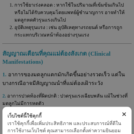
การใช้ยาเร่งคลอด : หากใช้ในปริมาณที่เข้มข้นเกินไป
หรือไม่ได้รับควบคุมโดยแพทย์ผู้ชำนาญการ อาจทำให้
มดลูกหดตัวรุนแรงเกินไป
อุบัติเหตุรุนแรง : เช่น อุบัติเหตุทางรถยนต์ หรือการถูก
กระแทกบริเวณหน้าท้องอย่างรุนแรง
สัญญาณเตือนที่คุณแม่ต้องสังเกต (Clinical
Manifestations)
1.
อาการของมดลูกแตกมักเกิดขึ้นอย่างรวดเร็ว แต่ใน
บางกรณีอาจมีสัญญาณนำที่แม่ต้องเฝ้าระวัง
2.
อาการปวดท้องที่ผิดปกติ : ปวดรุนแรงเฉียบพลัน แม้ในช่วงที่
มดลูกไม่มีการหดตัว
3.
เลือดออกทางช่องคลอด : อาจพบเลือดออกกะปริดกะปรอย
เว็บไซต์นี้ใช้คุกกี้
หรือไหลออกมามากผิดปกติ (อย่างไรก็ตาม บางกรณีเลือดอาจ
เราใช้คุกกี้เพื่อเพิ่มประสิทธิภาพ และประสบการณ์ที่ดีใน
การใช้งานเว็บไซต์ คุณสามารถเลือกตั้งค่าความยินยอม
ตกค้างอยู่ในช่องท้อง