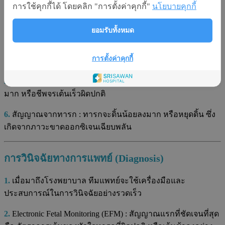
การใช้คุกกี้ได้ โดยคลิก "การตั้งค่าคุกกี้"
นโยบายคุกกี้
ทำให้มองไม่เห็นเลือดภายนอก)
ยอมรับทั้งหมด
4.
ลักษณะท้องเปลี่ยนรูป : หากทารกหลุดออกมาในช่องท้อง
คุณแม่อาจคลำพบส่วนของเด็ก (เช่น แขน ขา) ได้ชัดเจนผิดปกติ
การตั้งค่าคุกกี้
ใต้ผิวหนังหน้าท้อง
5.
อาการช็อกจากการเสียเลือด : หน้ามืด ใจสั่น ตัวเย็น เหงื่อออก
มาก หรือชีพจรเต้นเร็วผิดปกติ
6.
สัญญาณจากทารก : ทารกจะดิ้นน้อยลงมาก หรือหยุดดิ้น ซึ่ง
เกิดจากภาวะขาดออกซิเจนเฉียบพลัน
การวินิจฉัยทางการแพทย์ (Diagnosis)
1.
เมื่อมาถึงโรงพยาบาล ทีมแพทย์จะใช้เครื่องมือและ
ประสบการณ์ในการวินิจฉัยอย่างรวดเร็ว
2.
Electronic Fetal Monitoring (EFM) : สัญญาณแรกที่ชัดเจนที่สุด