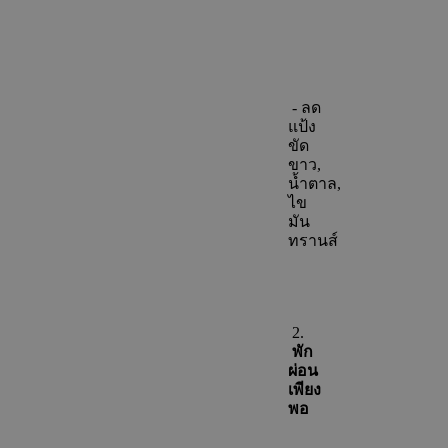
- ลด
แป้ง
ขัด
ขาว,
น้ำตาล,
ไข
มัน
ทรานส์
2.
พัก
ผ่อน
เพียง
พอ