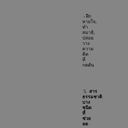
- ฝึก
หายใจ,
ทำ
สมาธิ,
ปล่อย
วาง
ความ
คิด
ที่
กดดัน
5.
สาร
ธรรมชาติ
บาง
ชนิด
ที่
ช่วย
ลด