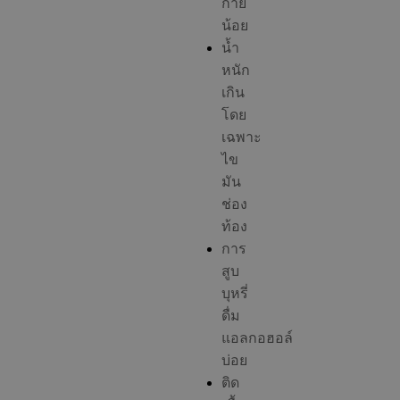
กาย
น้อย
น้ำ
หนัก
เกิน
โดย
เฉพาะ
ไข
มัน
ช่อง
ท้อง
การ
สูบ
บุหรี่
ดื่ม
แอลกอฮอล์
บ่อย
ติด