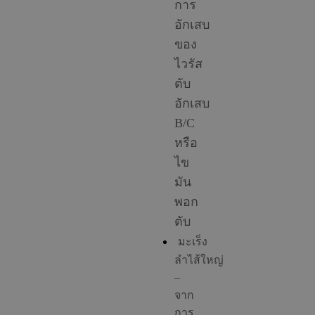
การ
อักเสบ
ของ
ไวรัส
ตับ
อักเสบ
B/C
หรือ
ไข
มัน
พอก
ตับ
มะเร็ง
ลำไส้ใหญ่
–
จาก
การ