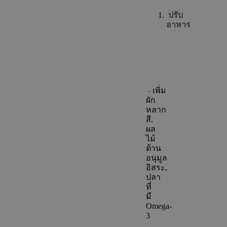
ปรับ
อาหาร
-
เพิ่ม
ผัก
หลาก
สี,
ผล
ไม้
ต้าน
อนุมูล
อิสระ,
ปลา
ที่
มี
Omega-
3