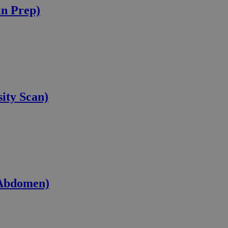
n Prep)
ity Scan)
 Abdomen)