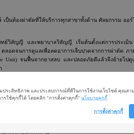
เป็นห้องผ่าตัดที่ให้บริการทุกสาขาทั้งด้าน ศัลยกรรม ออร
ย์วิสัญญี และพยาบาลวิสัญญี เริ่มต้นตั้งแต่การประเมิ
ด ตลอดจนการดูแลเพื่อลดอาการเจ็บปวดจากการผ่าตัด ภายหลั
re Unit) จนฟื้นจากยาสลบ และปลอดภัยดีแล้วจึงย้ายไปดูแลต่อ
ก
อเพิ่มประสิทธิภาพ และประสบการณ์ที่ดีในการใช้งานเว็บไซต์ คุณสาม
ใช้คุกกี้ได้ โดยคลิก "การตั้งค่าคุกกี้"
นโยบายคุกกี้
อร์โธปิดิกส์ นรีเวชกรรม ตา และหูคอจมูก
ปิดิกส์ นรีเวชกรรม ตา และหูคอจมูก
การตั้งค่าคุกกี้
าง