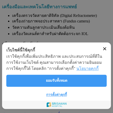
เครื่องมือและเทคโนโลยีทางการแพทย์
เครื่องตรวจวัดสายตาดิจิทัล (
Digital Refractometer)
เครื่องถ่ายภาพจอประสาทตา
(Fundus camera)
วัดความดันลูกตาประเมินเสี่ยงต้อหิน
เครื่องวัดเลนส์ตาสำหรับผ่าตัดต้อกระจก
IOL
แพ็กเกจและโปรโมชั่น
เว็บไซต์นี้ใช้คุกกี้
แพ็กเกจและโปรโมชั่น
เราใช้คุกกี้เพื่อเพิ่มประสิทธิภาพ และประสบการณ์ที่ดีใน
การใช้งานเว็บไซต์ คุณสามารถเลือกตั้งค่าความยินยอม
การใช้คุกกี้ได้ โดยคลิก "การตั้งค่าคุกกี้"
นโยบายคุกกี้
+
แพ็กเกจและโปรโมชั่นทั้งหมด
ยอมรับทั้งหมด
แพ็กเกจตรวจคัดกรองมะเร็งปากมดลูก
การตั้งค่าคุกกี้
(Thin Prep)