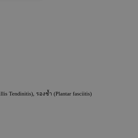
s Tendinitis), รองช้ำ (Plantar fasciitis)