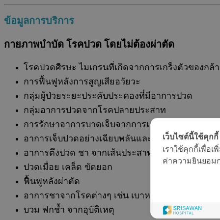
ข้อมูลการบริการ
กายภาพบำบัด โรคปวด โดยไม่ต้องผ่าตัด
โรคปวดศีรษะ ไมเกรนที่เกิดจากการเกร็งตัวของกล้าม
การฟื้นฟูหลังการสูญเสียอวัยวะ
กลุ่มผู้ป่วยระยะประคับประคองที่มีอาการปวด
กลุ่มอาการปวดจากโรคปลายประสาท
การรักษาอาการบาดเจ็บจากการเล่นกีฬา
เว็บไซต์นี้ใช้คุกกี้
อาการเจ็บปวดอย่างเฉียบพลันและเรื้อรัง
เราใช้คุกกี้เพื่
อาการตึงปวด ชา จากเส้นประสาทตึงตัว
ค่าความยินยอมการ
ปวดเมื่อย เคล็ด ขัดยอก
ฟื้นฟูหลังผ่าตัด
อาการชาจากโรคต่างๆ เช่น เบาหวาน
บวม ฟกช้ำ จากอุบัติเหตุ