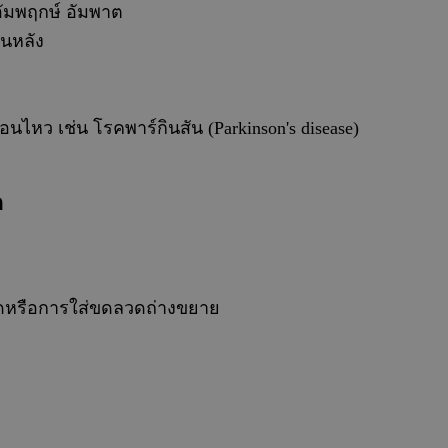
อัมพฤกษ์ อัมพาต
นหลัง
ไหว เช่น โรคพาร์กินสัน (Parkinson's disease)
ก
ือดหรือการใส่ขดลวดถ่างขยาย