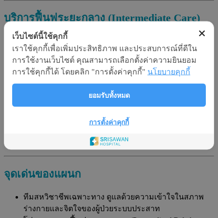
บริการฟื้นฟูระยะกลาง (Intermediate Care)
เว็บไซต์นี้ใช้คุกกี้
ให้บริการฟื้นฟูผู้ป่วยที่พ้นจากภาวะวิกฤติแล้วแต่ยังมีความ
เราใช้คุกกี้เพื่อเพิ่มประสิทธิภาพ และประสบการณ์ที่ดีใน
บกพร่องทางร่างกายบางส่วน โดยมุ่งเน้นลดความพิการและ
การใช้งานเว็บไซต์ คุณสามารถเลือกตั้งค่าความยินยอม
ฟื้นฟูให้กลับมาใช้ชีวิตได้อย่างใกล้เคียงปกติ ภาวะที่ดูแลใน
การใช้คุกกี้ได้ โดยคลิก "การตั้งค่าคุกกี้"
นโยบายคุกกี้
บริการนี้ ได้แก่:
โรคหลอดเลือดสมอง (Stroke)
ยอมรับทั้งหมด
สมองบาดเจ็บจากอุบัติเหตุ (Traumatic Brain Injury)
การบาดเจ็บที่ไขสันหลัง (Spinal Cord Injury)
การตั้งค่าคุกกี้
หลังการผ่าตัดกระดูกหัก (Fracture Bone)
ภาวะหัวใจขาดเลือดเฉียบพลัน (Myocardial Infarction)
จุดเด่นของแผนก
ทีมสหวิชาชีพเฉพาะทาง ดูแลด้วยความเข้าใจในสภาพ
ร่างกายและจิตใจของผู้ป่วยระบบประสาท